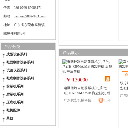
传真：086-0769-85088171
邮箱：tianhong988@163.com
地址：广东省东莞市厚街镇
陈屋伟村路3号
产品分类
产品展示
成型设备系列
鞋面制作设备系列
试验仪器系列
鞋底制作设备系列
￥
130000
双冷
前帮机系列
电脑控制自动前帮机(九爪/七
宏鞋
爪)TH-739MA/MB 腾宏鞋机 后
后帮机系列
帮机 中后帮机
广东腾宏机械科技有限公司
16年
压底机系列
鞋机配件
其他